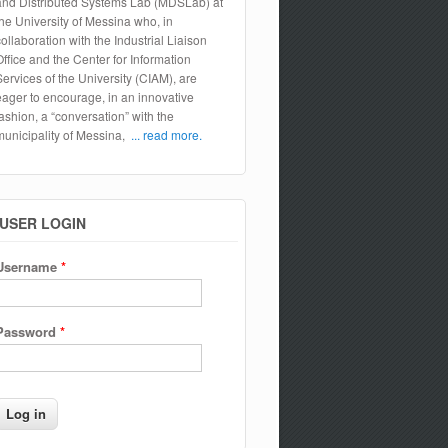
and Distributed Systems Lab (MDSLab) at
the University of Messina who, in
collaboration with the Industrial Liaison
Office and the Center for Information
Services of the University (CIAM), are
eager to encourage, in an innovative
fashion, a “conversation” with the
municipality of Messina,
... read more.
USER LOGIN
Username
*
Password
*