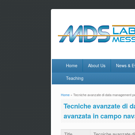
Home
About Us
News & E
Teaching
Home
» Tecniche avanzate di data management per
You are here
Tecniche avanzate di d
avanzata in campo nav
Title
Tecniche avanzate d