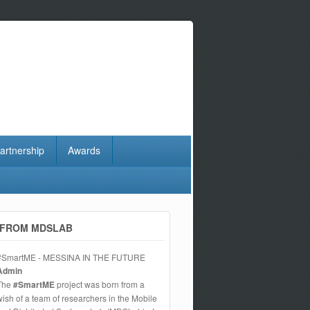
artnership
Awards
FROM MDSLAB
#SmartME - MESSINA IN THE FUTURE
Admin
The
#SmartME
project was born from a
wish of a team of researchers in the Mobile