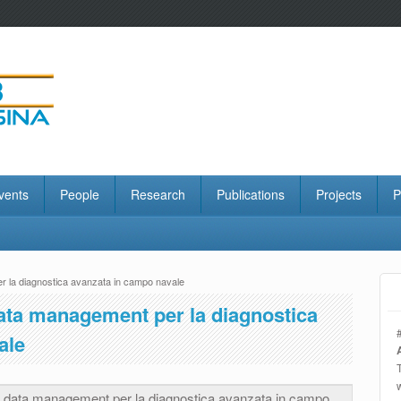
vents
People
Research
Publications
Projects
P
 la diagnostica avanzata in campo navale
ata management per la diagnostica
ale
i data management per la diagnostica avanzata in campo