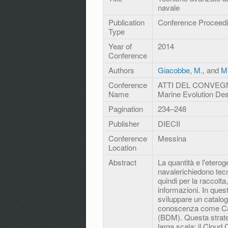
navale
Publication
Conference Proceed
Type
Year of
2014
Conference
Authors
Giacobbe, M.
, and
M.
Conference
ATTI DEL CONVEGNO 
Name
Marine Evolution De
Pagination
234–248
Publisher
DIECII
Conference
Messina
Location
Abstract
La quantità e l'eterog
navalerichiedono tecn
quindi per la raccolta,
informazioni. In que
sviluppare un catalogo
conoscenza come Ca
(BDM). Questa strateg
larga scala: il Clou