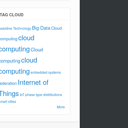
TAG CLOUD
Big Data
Cloud
Assistive Technology
cloud
computing
computing
Cloud
cloud
computing
computing
embedded systems
Internet of
federation
Things
IoT
phase type distributions
smart cities
More