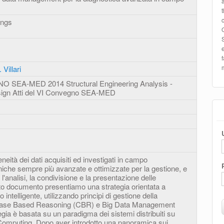
ings
 Villari
SEA-MED 2014 Structural Engineering Analysis -
sign Atti del VI Convegno SEA-MED
eneità dei dati acquisiti ed investigati in campo
iche sempre più avanzate e ottimizzate per la gestione, e
 l'analisi, la condivisione e la presentazione delle
sto documento presentiamo una strategia orientata a
 intelligente, utilizzando principi di gestione della
se Based Reasoning (CBR) e Big Data Management
ia è basata su un paradigma dei sistemi distribuiti su
d Computing. Dopo aver introdotto una panoramica sui